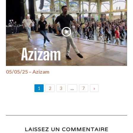
05/05/25 – Azizam
1
2
3
…
7
»
LAISSEZ UN COMMENTAIRE