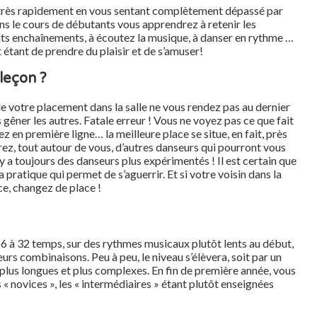
 très rapidement en vous sentant complètement dépassé par
ans le cours de débutants vous apprendrez à retenir les
ents enchaînements, à écoutez la musique, à danser en rythme …
 étant de prendre du plaisir et de s’amuser!
leçon ?
 de votre placement dans la salle ne vous rendez pas au dernier
s gêner les autres. Fatale erreur ! Vous ne voyez pas ce que fait
z en première ligne… la meilleure place se situe, en fait, près
urez, tout autour de vous, d’autres danseurs qui pourront vous
y a toujours des danseurs plus expérimentés ! Il est certain que
 pratique qui permet de s’aguerrir. Et si votre voisin dans la
ce, changez de place !
 16 à 32 temps, sur des rythmes musicaux plutôt lents au début,
rs combinaisons. Peu à peu, le niveau s’élèvera, soit par un
plus longues et plus complexes. En fin de première année, vous
« novices », les « intermédiaires » étant plutôt enseignées