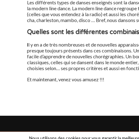
Les différents types de danses enseignés sont la danse
la modern line dance. La modern line dance regroupe 
(celles que vous entendez à la radio) et aussi les cho
cha, charleston, mambo, disco … Bref, nous dansons s
Quelles sont les différentes combinai
I
l y en a de très nombreuses et de nouvelles apparaiss
presque toujours présents dans ces combinaisons. Une 
facile d’apprendre de nouvelles chorégraphies. Un bon
classiques, celles qui se dansent dans le monde entie
choisies selon… ses propres critères et aussi en fonc
Et maintenant, venez vous amusez !!!
Nous utilisons des cookies pour vous garantir la meilleur