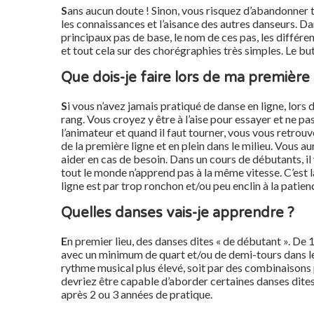
S
ans aucun doute ! Sinon, vous risquez d’abandonner
les connaissances et l’aisance des autres danseurs. D
principaux pas de base, le nom de ces pas, les différ
et tout cela sur des chorégraphies très simples. Le but
Que dois-je faire lors de ma première 
S
i vous n’avez jamais pratiqué de danse en ligne, lors
rang. Vous croyez y être à l’aise pour essayer et ne pa
l’animateur et quand il faut tourner, vous vous retrouve
de la première ligne et en plein dans le milieu. Vous a
aider en cas de besoin. Dans un cours de débutants, il 
tout le monde n’apprend pas à la même vitesse. C’est la
ligne est par trop ronchon et/ou peu enclin à la patien
Quelles danses vais-je apprendre ?
E
n premier lieu, des danses dites « de débutant ». De
avec un minimum de quart et/ou de demi-tours dans leu
rythme musical plus élevé, soit par des combinaisons 
devriez être capable d’aborder certaines danses dites 
après 2 ou 3 années de pratique.