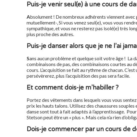
Puis-je venir seul(e) à une cours de da
A
bsolument ! De nombreux adhé­rents viennent avec p
mutuellement-, Si vous venez seul(e), vous vous rend
sympathique, et vous ne resterez pas isolé(e) très lon
plus proche des autres.
Puis-je danser alors que je ne l’ai jama
S
ans aucun problème et quelque soit votre âge ! La da
combinaisons de pas, des combinaisons courtes au dépa
cours. L’acquisition se fait au rythme de chacun. C’est
persévèrerez, plus l’acquisition des pas sera facile.
Et comment dois-je m’habiller ?
Portez des vêtements dans lesquels vous vous sentez à
prix les hauts talons. Utilisez des chaussures souples
danse sont tout à fait adaptés à l’apprentissage. Pour 
Stetson peut être un « plus ». Mais cela n’a rien d’oblig
Dois-je commencer par un cours de d