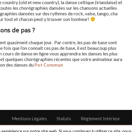
 country (old et new country), la danse celtique (irlandaise) et
toutes les chorégraphies dansées sur les chansons actuelles
régraphies dansées sur des rythmes de rock, valse, tango, cha
ur tout et chacun peut y trouver son bonheur!
sons de pas ?
ent quasiment chaque jour. Par contre, les pas de base sont
fois que l’on connaît ces pas de base, il est beaucoup plus
 cours de danse en ligne vous apprendra les danses les plus
r, et quelques chorégraphies récentes que votre animateur aura
tion des danses du
Pot Commun
Mentions Légales
Statuts
Règlement Intérieur
@2022 - All Right Reserved.
e expérience sur notre site web. Si vous continuez à utiliser ce site, no