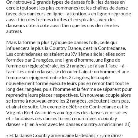
On retrouve 2 grands types de danses folk : les danses en
cercle (qui sont les plus communes) et les chaînes de danse
(avec des danseurs en ligne – attention, « en ligne » regroupe
aussi bien des formes droites et en spirales, avec des
danseurs côte à côte aussi bien que les uns derrière les
autres).
Mais la forme la plus typique de danses folk, celle qui
influencera le plus la Country Dance, c’est la Contredanse.
Les contredanses existaient au XVIIème siècle ; elles sont
formées par 2 rangées, une ligne d’homme, une ligne de
femme en règle générale, les 2 rangées se faisant face – à –
face. Les contredanses se déroulent ainsi : un homme et une
femme se rejoignent entre les 2 rangées, le couple
nouvellement formé exécute leurs pas en remontant tout le
long des rangées, puis l’homme et la femme se séparent pour
reprendre leurs places respectives. Un nouveau couple alors
se forme à nouveau entre les 2 rangées, exécutent leurs pas,
et ainsi de suite. Un exemple célèbre de Contredanse est le
Virginia Reel. Associées aux figures des danses écossaises
et irlandaises ces danses furent renommées « country
danses » (rien à voir avec les danses country américaines !!!)
« Et la danse Country américaine là-dedans ? », me direz-