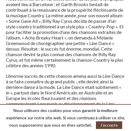
avaient lieu à Barcelone ; et Garth Brooks tentait de
contribuait à la renaissance de la prospérité fléchissante de
la musique Country. La même année, pour son nouvel album
« Some Gave All », Billy Ray Cyrus décida de passer d’un
style country traditionnel à un style plus « Country-Pop ». Et
pour faciliter la promotion d’une des chansons extraites de
l’album, « Achy Breaky Heart », on demanda à Melanie
Greenwood de chorégraphier une petite « Line Dance »
dessus. Résultat : le succès fut énorme, mondial. Cette
chanson devint la plus connue des chansons de Billy Ray
Cyrus, et fut même certainement la chanson Country la plus
célèbre des années 1990.
L’énorme succès de cette chanson amena aussi la Line Dance
à se faire connaître du grand public ; elle devint ainsi la
dernière danse à la mode. La Line Dance était subitement «
in », partout dans le Nord Américain, en Australie et en
Europe les écoles fleurissaient et des réunions
commencèrent à pourvoir au développement de la Line
Dance. C’est quelque part ironique que quelque chose utilisé
Nous utilisons des cookies pour vous garantir la meilleure
pour promouvoir une chanson fut promu par la chanson et a
expérience sur notre site web. Si vous continuez à utiliser ce site,
même survécu longtemps après que la chanson ait disparu
nous supposerons que vous en êtes satisfait.
J'accepte
dans l’obscurité des collections de disques poussiéreux !