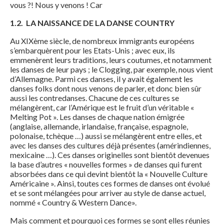
vous ?! Nous y venons ! Car
1.2.
LA NAISSANCE DE
LA DANSE COUNTRY
Au XIXème siècle, de nombreux immigrants européens
s’embarquèrent pour les Etats-Unis ; avec eux, ils
emmenèrent leurs traditions, leurs coutumes, et notamment
les danses de leur pays ; le Clogging, par exemple, nous vient
d’Allemagne. Parmi ces danses, il y avait également les
danses folks dont nous venons de parler, et donc bien sûr
aussi les contredanses. Chacune de ces cultures se
mélangèrent, car l’Amérique est le fruit d’un véritable «
Melting Pot ». Les danses de chaque nation émigrée
(anglaise, allemande, irlandaise, française, espagnole,
polonaise, tchèque …) aussi se mélangèrent entre elles, et
avec les danses des cultures déjà présentes (amérindiennes,
mexicaine …). Ces danses originelles sont bientôt devenues
la base d’autres « nouvelles formes » de danses qui furent
absorbées dans ce qui devint bientôt la « Nouvelle Culture
Américaine ». Ainsi, toutes ces formes de danses ont évolué
et se sont mélangées pour arriver au style de danse actuel,
nommé « Country & Western Dance».
Mais comment et pourquoi ces formes se sont elles réunies