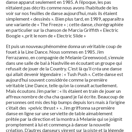
danse apparut seulement en 1985. A l’époque, les pas
n’étaient pas décrits comme nous avons l’habitude de les
voir sur nos feuilles de danse aujourd’hui, mais ils étaient
simplement « dessinés ». Bien plus tard, en 1989, apparaîtra
une variante de « The Freeze » ; cette danse, chorégraphiée
en particulier sur la chanson de Marcia Griffith « Electric
Boogie », prit le nom de « Electric Slide »
Et puis un nouveau phénomène donna un véritable coup de
fouet à la Line Dance. Nous sommes en 1985. Jim
Ferrazanno, en compagnie de Melanie Greenwood, s’ennuie
dans une salle de bal à Nashville en écoutant un groupe qui
refusait de jouer de la Country. C’est là qu’il créa une danse
qui allait devenir légendaire : « Tush Push ». Cette danse est
aujourd’hui souvent considérée comme la première
véritable Line Dance, telle qu’on la connaît actuellement.
Mais écoutons Jim parler : « Ils étaient en train de jouer un
affreux nombre de cha cha quand je l’ai écrite. Beaucoup de
personnes ont mis des hip bumps depuis lors mais à l’origine
c’était des »pelvic thrust » ». Jim griffonna sa première
danse en ligne sur une serviette de table aimablement
prêtée par la direction et la montra à Melanie qui se joignit
promptement à lui et commença à danser la nouvelle
création. D’autres danseurs vinrent sur la piste et la légende