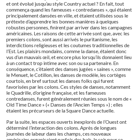
et ont évolué jusqu’au style Country actuel ? En fait, tout
commença quand les fameuses « contredanses », qui étaient
principalement dansées en ville, et étaient utilisées sous le
prétexte d’apprendre les bonnes manières à quelques
robustes personnes, finirent par arriver dans les campagnes
américaines. Les raisons de cette arrivée sont que, avec les
premiers colons, sont aussi arrivés le puritanisme, les
interdictions religieuses et les coutumes traditionnelles de
l’Est. Les plaisirs mondains, comme la danse, étaient donc
vus d’un mauvais œil, et encore plus lorsqu’ils donnaient lieu
à un contact trop intime avec son ou sa partenaire. En
conséquence, c’étaient des danses jugées « saines », comme
le Menuet, le Cotillon, les danses de modèle, les cortèges
courtois, en bref surtout les danses folks qui furent
favorisées par les colons. Ces styles de danses, notamment
le Quadrille, d’origine française, et les fameuses
contredanses, furent généralement réunies sous le nom de «
Old Time Dance » (« Danses de l’Ancien Temps ») ; elles
étaient les précurseurs de la Square Dance actuelle.
Par la suite, les espaces ouverts inexplorés de l’Ouest ont
déterminé l’interaction des colons. Après de longues
journées de labeur dans les champs, ces nouveaux
américains organisaient parfois des bals, le soir pour se