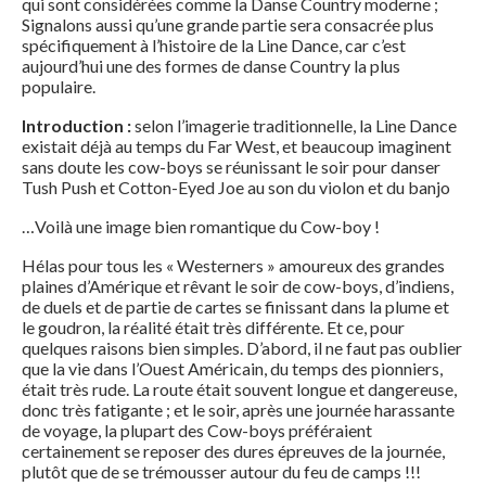
qui sont considérées comme la Danse Country moderne ;
Signalons aussi qu’une grande partie sera consacrée plus
spécifiquement à l’histoire de la Line Dance, car c’est
aujourd’hui une des formes de danse Country la plus
populaire.
Introduction
:
selon l’imagerie traditionnelle, la Line Dance
existait déjà au temps du Far West, et beaucoup imaginent
sans doute les cow-boys se réunissant le soir pour danser
Tush Push et Cotton-Eyed Joe au son du violon et du banjo
…Voilà une image bien romantique du Cow-boy !
Hélas pour tous les « Westerners » amoureux des grandes
plaines d’Amérique et rêvant le soir de cow-boys, d’indiens,
de duels et de partie de cartes se finissant dans la plume et
le goudron, la réalité était très différente. Et ce, pour
quelques raisons bien simples. D’abord, il ne faut pas oublier
que la vie dans l’Ouest Américain, du temps des pionniers,
était très rude. La route était souvent longue et dangereuse,
donc très fatigante ; et le soir, après une journée harassante
de voyage, la plupart des Cow-boys préféraient
certainement se reposer des dures épreuves de la journée,
plutôt que de se trémousser autour du feu de camps !!!