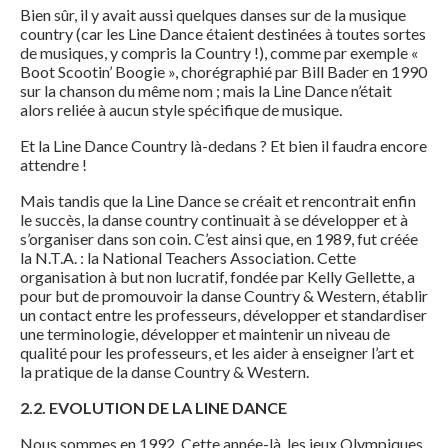
Bien sûr, il y avait aussi quelques danses sur de la musique
country (car les Line Dance étaient destinées à toutes sortes
de musiques, y compris la Country !), comme par exemple «
Boot Scootin’ Boogie », chorégraphié par Bill Bader en 1990
sur la chanson du même nom ; mais la Line Dance n’était
alors reliée à aucun style spécifique de musique.
Et la Line Dance Country là-dedans ? Et bien il faudra encore
attendre !
Mais tandis que la Line Dance se créait et rencontrait enfin
le succès, la danse country continuait à se développer et à
s’organiser dans son coin. C’est ainsi que, en 1989, fut créée
la N.T.A. : la National Teachers Association. Cette
organisation à but non lucratif, fondée par Kelly Gellette, a
pour but de promouvoir la danse Country & Western, établir
un contact entre les professeurs, développer et standardiser
une terminologie, développer et maintenir un niveau de
qualité pour les professeurs, et les aider à enseigner l’art et
la pratique de la danse Country & Western.
2.2. EVOLUTION DE LA LINE DANCE
Nous sommes en 1992. Cette année-là, les jeux Olympiques