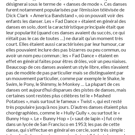
désignerai sous le terme de « danses de mode ». Ces danses
furent notamment popularisées par l’émission télévisée de
Dick Clark « America Bandstand », où on pouvait voir des
enfants les danser. Les « Fad Dance » étaient en général des
danses en solo, dont la caractéristique principale était que
leur popularité (quand ces danses avaient du succès, ce qui
n’était pas le cas de toutes …) ne durait qu’un moment très
court. Elles étaient aussi caractérisées par leur humour, car
elles pouvaient inclure des pas bizarres ou peu commun, ou
avoir un nom peu commun ; les « Fad Dance » étaient en
effet en général faites pour êtres drôles, voir un peu niaises.
Beaucoup de ces danses avaient un style libre, elles n’avaient
pas de modèle de pas particulier mais se distinguaient par
un mouvement particulier, comme par exemple le Shake, le
Swim, le Pony, le Shimmy, le Monkey … La plupart de ces
danses ont aujourd’hui disparues des pistes de danses, mais
certaines sont restées plus célèbres tel le « Mashed
Potatoes », mais surtout le fameux « Twist », qui est resté
très populaire jusqu’à nos jours. D’autres danses étaient plus
chorégraphiées, comme le « Hully Gully », ou surtout le «
Bunny Hop ». Le « Bunny Hop » (« saut de lapin ») fut crée
dans un lycée de San Francisco en 1953; les pas de cette
danse, qui s’effectue en général en cercle, sont très simple :