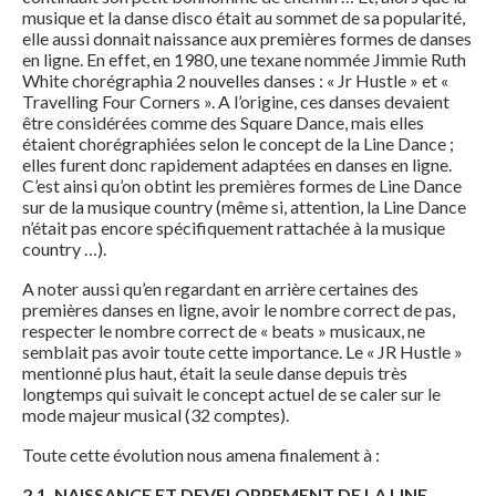
musique et la danse disco était au sommet de sa popularité,
elle aussi donnait naissance aux premières formes de danses
en ligne. En effet, en 1980, une texane nommée Jimmie Ruth
White chorégraphia 2 nouvelles danses : « Jr Hustle » et «
Travelling Four Corners ». A l’origine, ces danses devaient
être considérées comme des Square Dance, mais elles
étaient chorégraphiées selon le concept de la Line Dance ;
elles furent donc rapidement adaptées en danses en ligne.
C’est ainsi qu’on obtint les premières formes de Line Dance
sur de la musique country (même si, attention, la Line Dance
n’était pas encore spécifiquement rattachée à la musique
country …).
A noter aussi qu’en regardant en arrière certaines des
premières danses en ligne, avoir le nombre correct de pas,
respecter le nombre correct de « beats » musicaux, ne
semblait pas avoir toute cette importance. Le « JR Hustle »
mentionné plus haut, était la seule danse depuis très
longtemps qui suivait le concept actuel de se caler sur le
mode majeur musical (32 comptes).
Toute cette évolution nous amena finalement à :
2.1. NAISSANCE ET DEVELOPPEMENT DE LA LINE