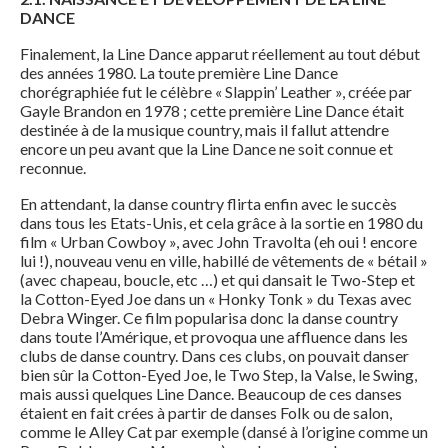
DANCE
Finalement, la Line Dance apparut réellement au tout début
des années 1980. La toute première Line Dance
chorégraphiée fut le célèbre « Slappin’ Leather », créée par
Gayle Brandon en 1978 ; cette première Line Dance était
destinée à de la musique country, mais il fallut attendre
encore un peu avant que la Line Dance ne soit connue et
reconnue.
En attendant, la danse country flirta enfin avec le succès
dans tous les Etats-Unis, et cela grâce à la sortie en 1980 du
film « Urban Cowboy », avec John Travolta (eh oui ! encore
lui !), nouveau venu en ville, habillé de vêtements de « bétail »
(avec chapeau, boucle, etc …) et qui dansait le Two-Step et
la Cotton-Eyed Joe dans un « Honky Tonk » du Texas avec
Debra Winger. Ce film popularisa donc la danse country
dans toute l’Amérique, et provoqua une affluence dans les
clubs de danse country. Dans ces clubs, on pouvait danser
bien sûr la Cotton-Eyed Joe, le Two Step, la Valse, le Swing,
mais aussi quelques Line Dance. Beaucoup de ces danses
étaient en fait crées à partir de danses Folk ou de salon,
comme le Alley Cat par exemple (dansé à l’origine comme un