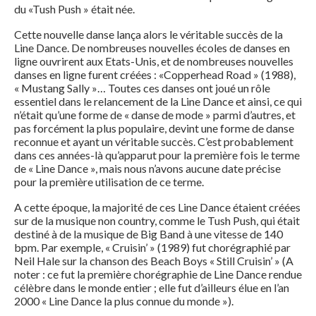
du «Tush Push » était née.
Cette nouvelle danse lança alors le véritable succès de la
Line Dance. De nombreuses nouvelles écoles de danses en
ligne ouvrirent aux Etats-Unis, et de nombreuses nouvelles
danses en ligne furent créées : «Copperhead Road » (1988),
« Mustang Sally »… Toutes ces danses ont joué un rôle
essentiel dans le relancement de la Line Dance et ainsi, ce qui
n’était qu’une forme de « danse de mode » parmi d’autres, et
pas forcément la plus populaire, devint une forme de danse
reconnue et ayant un véritable succès. C’est probablement
dans ces années-là qu’apparut pour la première fois le terme
de « Line Dance », mais nous n’avons aucune date précise
pour la première utilisation de ce terme.
A cette époque, la majorité de ces Line Dance étaient créées
sur de la musique non country, comme le Tush Push, qui était
destiné à de la musique de Big Band à une vitesse de 140
bpm. Par exemple, « Cruisin’ » (1989) fut chorégraphié par
Neil Hale sur la chanson des Beach Boys « Still Cruisin’ » (A
noter : ce fut la première chorégraphie de Line Dance rendue
célèbre dans le monde entier ; elle fut d’ailleurs élue en l’an
2000 « Line Dance la plus connue du monde »).