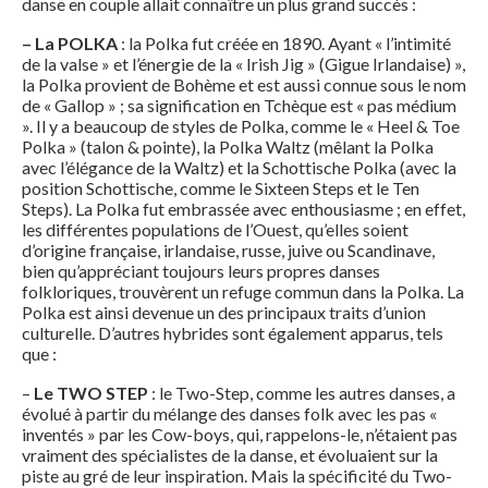
danse en couple allait connaître un plus grand succès :
– La POLKA
: la Polka fut créée en 1890. Ayant « l’intimité
de la valse » et l’énergie de la « Irish Jig » (Gigue Irlandaise) »,
la Polka provient de Bohème et est aussi connue sous le nom
de « Gallop » ; sa signification en Tchèque est « pas médium
». Il y a beaucoup de styles de Polka, comme le « Heel & Toe
Polka » (talon & pointe), la Polka Waltz (mêlant la Polka
avec l’élégance de la Waltz) et la Schottische Polka (avec la
position Schottische, comme le Sixteen Steps et le Ten
Steps). La Polka fut embrassée avec enthousiasme ; en effet,
les différentes populations de l’Ouest, qu’elles soient
d’origine française, irlandaise, russe, juive ou Scandinave,
bien qu’appréciant toujours leurs propres danses
folkloriques, trouvèrent un refuge commun dans la Polka. La
Polka est ainsi devenue un des principaux traits d’union
culturelle. D’autres hybrides sont également apparus, tels
que :
–
Le TWO STEP
: le Two-Step, comme les autres danses, a
évolué à partir du mélange des danses folk avec les pas «
inventés » par les Cow-boys, qui, rappelons-le, n’étaient pas
vraiment des spécialistes de la danse, et évoluaient sur la
piste au gré de leur inspiration. Mais la spécificité du Two-