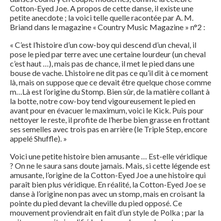
Cotton-Eyed Joe. A propos de cette danse, il existe une
petite anecdote ; la voici telle quelle racontée par A. M.
Briand dans le magazine « Country Music Magazine » n°2 :
« C’est l’histoire d’un cow-boy qui descend d’un cheval, il
pose le pied par terre avec une certaine lourdeur (un cheval
c’est haut …), mais pas de chance, il met le pied dans une
bouse de vache. L’histoire ne dit pas ce qu’il dit à ce moment
là, mais on suppose que ce devait être quelque chose comme
m…Là est l’origine du Stomp. Bien sûr, de la matière collant à
la botte, notre cow-boy tend vigoureusement le pied en
avant pour en évacuer le maximum, voici le Kick. Puis pour
nettoyer le reste, il profite de l’herbe bien grasse en frottant
ses semelles avec trois pas en arrière (le Triple Step, encore
appelé Shuffle). »
Voici une petite histoire bien amusante … Est-elle véridique
? On ne le saura sans doute jamais. Mais, si cette légende est
amusante, l’origine de la Cotton-Eyed Joe a une histoire qui
paraît bien plus véridique. En réalité, la Cotton-Eyed Joe se
danse à l’origine non pas avec un stomp, mais en croisant la
pointe du pied devant la cheville du pied opposé. Ce
mouvement proviendrait en fait d’un style de Polka ; par la