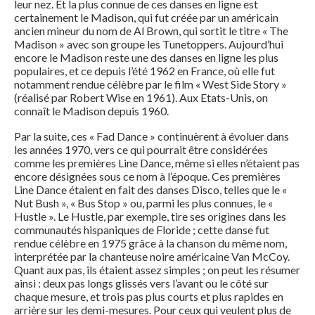
leur nez. Et la plus connue de ces danses en ligne est
certainement le Madison, qui fut créée par un américain
ancien mineur du nom de Al Brown, qui sortit le titre « The
Madison » avec son groupe les Tunetoppers. Aujourd’hui
encore le Madison reste une des danses en ligne les plus
populaires, et ce depuis l’été 1962 en France, où elle fut
notamment rendue célèbre par le film « West Side Story »
(réalisé par Robert Wise en 1961). Aux Etats-Unis, on
connaît le Madison depuis 1960.
Par la suite, ces « Fad Dance » continuèrent à évoluer dans
les années 1970, vers ce qui pourrait être considérées
comme les premières Line Dance, même si elles n’étaient pas
encore désignées sous ce nom à l’époque. Ces premières
Line Dance étaient en fait des danses Disco, telles que le «
Nut Bush », « Bus Stop » ou, parmi les plus connues, le «
Hustle ». Le Hustle, par exemple, tire ses origines dans les
communautés hispaniques de Floride ; cette danse fut
rendue célèbre en 1975 grâce à la chanson du même nom,
interprétée par la chanteuse noire américaine Van McCoy.
Quant aux pas, ils étaient assez simples ; on peut les résumer
ainsi : deux pas longs glissés vers l’avant ou le côté sur
chaque mesure, et trois pas plus courts et plus rapides en
arrière sur les demi-mesures. Pour ceux qui veulent plus de