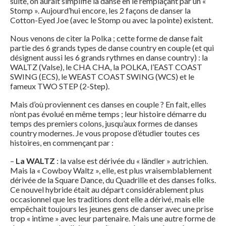
suite, on aurait simplifié la danse en le remplaçant par un «
Stomp ». Aujourd’hui encore, les 2 façons de danser la
Cotton-Eyed Joe (avec le Stomp ou avec la pointe) existent.
Nous venons de citer la Polka ; cette forme de danse fait
partie des 6 grands types de danse country en couple (et qui
désignent aussi les 6 grands rythmes en danse country) : la
WALTZ (Valse), le CHA CHA, la POLKA, l’EAST COAST
SWING (ECS), le WEAST COAST SWING (WCS) et le
fameux TWO STEP (2-Step).
Mais d’où proviennent ces danses en couple ? En fait, elles
n’ont pas évolué en même temps ; leur histoire démarre du
temps des premiers colons, jusqu’aux formes de danses
country modernes. Je vous propose d’étudier toutes ces
histoires, en commençant par :
–
La WALTZ
: la valse est dérivée du « ländler » autrichien.
Mais la « Cowboy Waltz », elle, est plus vraisemblablement
dérivée de la Square Dance, du Quadrille et des danses folks.
Ce nouvel hybride était au départ considérablement plus
occasionnel que les traditions dont elle a dérivé, mais elle
empêchait toujours les jeunes gens de danser avec une prise
trop « intime » avec leur partenaire. Mais une autre forme de