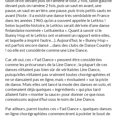
talon droit devant puis on ramène le tout 2 fois, talon gauche
devant puis on ramène 2 fois, puis un saut en avant, une
pause, un saut en arrière, une pause, puis trois petits sauts en
avant (Note : il a existé une danse très semblable en France
dans les années 1960, qu’on a souvent appelée le Letkiss !
Selon la petite histoire, le Letkiss serait dérivée d’une danse
finlandaise nommée « Letkaienka ». Quant à savoir si le
Bunny Hop et le Letkiss ont vraiment un rapport entre elles,
et laquelle a inspiré l’autre…). Aujourd’hui, le « Bunny Hop »
est parfois encore dansé …dans des clubs de Danse Country
! où elle est considérée comme une Line Dance.
Car, eh oui, ces « Fad Dance » peuvent être considérées
comme les précurseurs de la Line Dance ; la plupart de ces
danses n’étaient pas bien sûr de véritables Line Dance,
puisqu’elles n’étaient pas vraiment toutes chorégraphiées et
ne se dansaient pas en ligne, mais « évoluaient » sur la piste
de danse. Mais elles ont lancé la mode des danses en solo, et
contenaient déjà quelques « ingrédients » qui plus tard
allaient faire « monter la sauce» pour donner ce que nous
connaissons aujourd’hui sous le nom de Line Dance.
Par ailleurs, parmi toutes ces « Fad Dance », quelques danses
en ligne chorégraphiées commencèrent à pointer le bout de