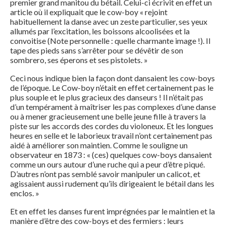
premier grand manitou du bétail. Celui-ci écrivit en effet un
article où il expliquait que le cow-boy « rejoint
habituellement la danse avec un zeste particulier, ses yeux
allumés par l’excitation, les boissons alcoolisées et la
convoitise (Note personnelle : quelle charmante image !). Il
tape des pieds sans s’arrêter pour se dévêtir de son
sombrero, ses éperons et ses pistolets. »
Ceci nous indique bien la façon dont dansaient les cow-boys
de l’époque. Le Cow-boy n’était en effet certainement pas le
plus souple et le plus gracieux des danseurs ! Il n’était pas
d’un tempérament à maîtriser les pas complexes d’une danse
ou à mener gracieusement une belle jeune fille à travers la
piste sur les accords des cordes du violoneux. Et les longues
heures en selle et le laborieux travail n’ont certainement pas
aidé à améliorer son maintien. Comme le souligne un
observateur en 1873 : « (ces) quelques cow-boys dansaient
comme un ours autour d’une ruche qui a peur d’être piqué.
D’autres n’ont pas semblé savoir manipuler un calicot, et
agissaient aussi rudement qu’ils dirigeaient le bétail dans les
enclos. »
Et en effet les danses furent imprégnées par le maintien et la
manière d’être des cow-boys et des fermiers : leurs