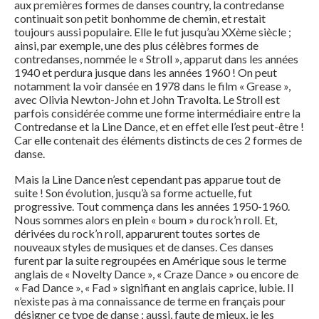
aux premières formes de danses country, la contredanse
continuait son petit bonhomme de chemin, et restait
toujours aussi populaire. Elle le fut jusqu’au XXème siècle ;
ainsi, par exemple, une des plus célèbres formes de
contredanses, nommée le « Stroll », apparut dans les années
1940 et perdura jusque dans les années 1960 ! On peut
notamment la voir dansée en 1978 dans le film « Grease »,
avec Olivia Newton-John et John Travolta. Le Stroll est
parfois considérée comme une forme intermédiaire entre la
Contredanse et la Line Dance, et en effet elle l’est peut-être !
Car elle contenait des éléments distincts de ces 2 formes de
danse.
Mais la Line Dance n’est cependant pas apparue tout de
suite ! Son évolution, jusqu’à sa forme actuelle, fut
progressive. Tout commença dans les années 1950-1960.
Nous sommes alors en plein « boum » du rock’n roll. Et,
dérivées du rock’n roll, apparurent toutes sortes de
nouveaux styles de musiques et de danses. Ces danses
furent par la suite regroupées en Amérique sous le terme
anglais de « Novelty Dance », « Craze Dance » ou encore de
« Fad Dance », « Fad » signifiant en anglais caprice, lubie. Il
n’existe pas à ma connaissance de terme en français pour
désigner ce type de danse ; aussi, faute de mieux, je les