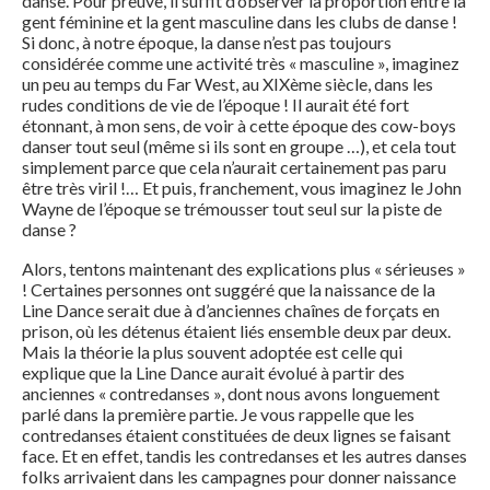
danse. Pour preuve, il suffit d’observer la proportion entre la
gent féminine et la gent masculine dans les clubs de danse !
Si donc, à notre époque, la danse n’est pas toujours
considérée comme une activité très « masculine », imaginez
un peu au temps du Far West, au XIXème siècle, dans les
rudes conditions de vie de l’époque ! Il aurait été fort
étonnant, à mon sens, de voir à cette époque des cow-boys
danser tout seul (même si ils sont en groupe …), et cela tout
simplement parce que cela n’aurait certainement pas paru
être très viril !… Et puis, franchement, vous imaginez le John
Wayne de l’époque se trémousser tout seul sur la piste de
danse ?
Alors, tentons maintenant des explications plus « sérieuses »
! Certaines personnes ont suggéré que la naissance de la
Line Dance serait due à d’anciennes chaînes de forçats en
prison, où les détenus étaient liés ensemble deux par deux.
Mais la théorie la plus souvent adoptée est celle qui
explique que la Line Dance aurait évolué à partir des
anciennes « contredanses », dont nous avons longuement
parlé dans la première partie. Je vous rappelle que les
contredanses étaient constituées de deux lignes se faisant
face. Et en effet, tandis les contredanses et les autres danses
folks arrivaient dans les campagnes pour donner naissance