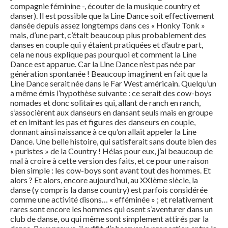
compagnie féminine -, écouter de la musique country et
danser). Il est possible que la Line Dance soit effectivement
dansée depuis assez longtemps dans ces « Honky Tonk »
mais, d’une part, c’était beaucoup plus probablement des
danses en couple qui y étaient pratiquées et d’autre part,
cela ne nous explique pas pourquoi et comment la Line
Dance est apparue. Car la Line Dance n’est pas née par
génération spontanée ! Beaucoup imaginent en fait que la
Line Dance serait née dans le Far West américain. Quelqu’un
a même émis l’hypothèse suivante : ce serait des cow-boys
nomades et donc solitaires qui, allant de ranch en ranch,
s’associèrent aux danseurs en dansant seuls mais en groupe
et en imitant les pas et figures des danseurs en couple,
donnant ainsi naissance à ce qu’on allait appeler la Line
Dance. Une belle histoire, qui satisferait sans doute bien des
« puristes » de la Country ! Hélas pour eux, j’ai beaucoup de
mal à croire à cette version des faits, et ce pour une raison
bien simple : les cow-boys sont avant tout des hommes. Et
alors ? Et alors, encore aujourd’hui, au XXIème siècle, la
danse (y compris la danse country) est parfois considérée
comme une activité disons… « efféminée » ; et relativement
rares sont encore les hommes qui osent s’aventurer dans un
club de danse, ou qui même sont simplement attirés par la