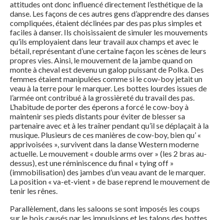
attitudes ont donc influencé directement l’esthétique de la
danse. Les façons de ces autres gens d’apprendre des danses
compliquées, étaient déclinées par des pas plus simples et
faciles à danser. Ils choisissaient de simuler les mouvements
qu’ils employaient dans leur travail aux champs et avec le
bétail, représentant d’une certaine façon les scènes de leurs
propres vies. Ainsi, le mouvement de la jambe quand on
monte à cheval est devenu un galop puissant de Polka. Des
femmes étaient manipulées comme si le cow-boy jetait un
veau à la terre pour le marquer. Les bottes lourdes issues de
l’armée ont contribué à la grossièreté du travail des pas.
L’habitude de porter des éperons a forcé le cow-boy à
maintenir ses pieds distants pour éviter de blesser sa
partenaire avec et à les traîner pendant qu’il se déplaçait à la
musique. Plusieurs de ces manières de cow-boy, bien qu’ «
apprivoisées », survivent dans la danse Western moderne
actuelle. Le mouvement « double arms over » (les 2 bras au-
dessus), est une réminiscence du final « tying off »
(immobilisation) des jambes d’un veau avant de le marquer.
La position « va-et-vient » de base reprend le mouvement de
tenir les rênes.
Parallèlement, dans les saloons se sont imposés les coups
sur le bois causés par les impulsions et les talons des bottes