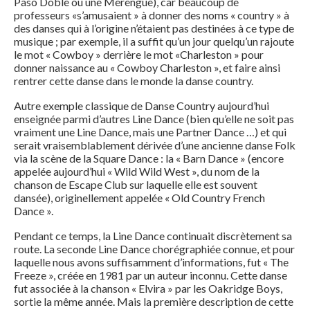
Paso Doble ou une Merengue), car beaucoup de
professeurs «s’amusaient » à donner des noms « country » à
des danses qui à l’origine n’étaient pas destinées à ce type de
musique ; par exemple, il a suffit qu’un jour quelqu’un rajoute
le mot « Cowboy » derrière le mot «Charleston » pour
donner naissance au « Cowboy Charleston », et faire ainsi
rentrer cette danse dans le monde la danse country.
Autre exemple classique de Danse Country aujourd’hui
enseignée parmi d’autres Line Dance (bien qu’elle ne soit pas
vraiment une Line Dance, mais une Partner Dance …) et qui
serait vraisemblablement dérivée d’une ancienne danse Folk
via la scène de la Square Dance : la « Barn Dance » (encore
appelée aujourd’hui « Wild Wild West », du nom de la
chanson de Escape Club sur laquelle elle est souvent
dansée), originellement appelée « Old Country French
Dance ».
Pendant ce temps, la Line Dance continuait discrètement sa
route. La seconde Line Dance chorégraphiée connue, et pour
laquelle nous avons suffisamment d’informations, fut « The
Freeze », créée en 1981 par un auteur inconnu. Cette danse
fut associée à la chanson « Elvira » par les Oakridge Boys,
sortie la même année. Mais la première description de cette