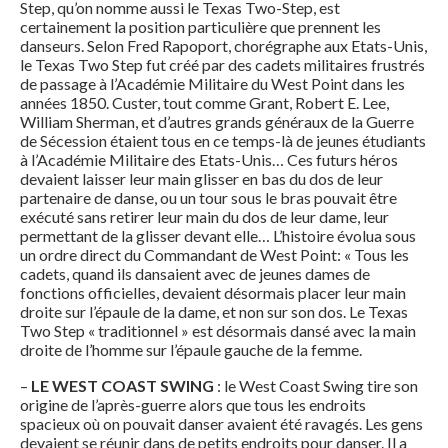
Step, qu’on nomme aussi le Texas Two-Step, est
certainement la position particulière que prennent les
danseurs. Selon Fred Rapoport, chorégraphe aux Etats-Unis,
le Texas Two Step fut créé par des cadets militaires frustrés
de passage à l’Académie Militaire du West Point dans les
années 1850. Custer, tout comme Grant, Robert E. Lee,
William Sherman, et d’autres grands généraux de la Guerre
de Sécession étaient tous en ce temps-là de jeunes étudiants
à l’Académie Militaire des Etats-Unis… Ces futurs héros
devaient laisser leur main glisser en bas du dos de leur
partenaire de danse, ou un tour sous le bras pouvait être
exécuté sans retirer leur main du dos de leur dame, leur
permettant de la glisser devant elle… L’histoire évolua sous
un ordre direct du Commandant de West Point: « Tous les
cadets, quand ils dansaient avec de jeunes dames de
fonctions officielles, devaient désormais placer leur main
droite sur l’épaule de la dame, et non sur son dos. Le Texas
Two Step « traditionnel » est désormais dansé avec la main
droite de l’homme sur l’épaule gauche de la femme.
–
LE WEST COAST SWING
: le West Coast Swing tire son
origine de l’après-guerre alors que tous les endroits
spacieux où on pouvait danser avaient été ravagés. Les gens
devaient se réunir dans de petits endroits pour danser. Il a