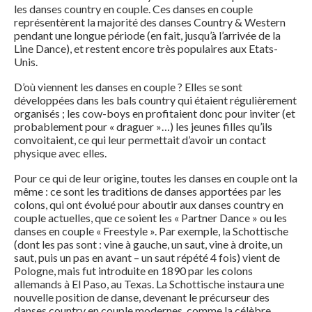
les danses country en couple. Ces danses en couple
représentèrent la majorité des danses Country & Western
pendant une longue période (en fait, jusqu’à l’arrivée de la
Line Dance), et restent encore très populaires aux Etats-
Unis.
D’où viennent les danses en couple ? Elles se sont
développées dans les bals country qui étaient régulièrement
organisés ; les cow-boys en profitaient donc pour inviter (et
probablement pour « draguer »…) les jeunes filles qu’ils
convoitaient, ce qui leur permettait d’avoir un contact
physique avec elles.
Pour ce qui de leur origine, toutes les danses en couple ont la
même : ce sont les traditions de danses apportées par les
colons, qui ont évolué pour aboutir aux danses country en
couple actuelles, que ce soient les « Partner Dance » ou les
danses en couple « Freestyle ». Par exemple, la Schottische
(dont les pas sont : vine à gauche, un saut, vine à droite, un
saut, puis un pas en avant – un saut répété 4 fois) vient de
Pologne, mais fut introduite en 1890 par les colons
allemands à El Paso, au Texas. La Schottische instaura une
nouvelle position de danse, devenant le précurseur des
danses country en couple modernes, comme la célèbre