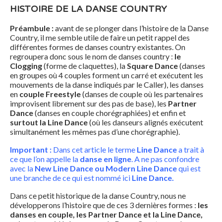
HISTOIRE DE LA DANSE COUNTRY
Préambule :
avant de se plonger dans l’histoire de la Danse
Country, il me semble utile de faire un petit rappel des
différentes formes de danses country existantes. On
regroupera donc sous le nom de danses country :
le
Clogging
(forme de claquettes), la
Square Dance
(danses
en groupes où 4 couples forment un carré et exécutent les
mouvements de la danse indiqués par le Caller), les danses
en
couple Freestyle
(danses de couple où les partenaires
improvisent librement sur des pas de base), les
Partner
Dance
(danses en couple chorégraphiées) et enfin et
surtout la Line Dance
(où les danseurs alignés exécutent
simultanément les mêmes pas d’une chorégraphie).
Important :
Dans cet article le terme
Line Dance
a trait à
ce que l’on appelle la
danse en ligne
. A ne pas confondre
avec la
New Line Dance ou Modern Line Dance
qui est
une branche de ce qui est nommé ici
Line Dance.
Dans ce petit historique de la danse Country, nous ne
développerons l’histoire que de ces 3 dernières formes :
les
danses en couple, les Partner Dance et la Line Dance,