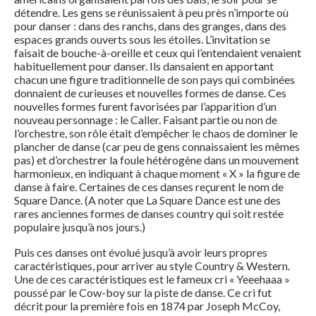
détendre. Les gens se réunissaient à peu près n’importe où
pour danser : dans des ranchs, dans des granges, dans des
espaces grands ouverts sous les étoiles. L’invitation se
faisait de bouche-à-oreille et ceux qui l’entendaient venaient
habituellement pour danser. Ils dansaient en apportant
chacun une figure traditionnelle de son pays qui combinées
donnaient de curieuses et nouvelles formes de danse. Ces
nouvelles formes furent favorisées par l’apparition d’un
nouveau personnage : le Caller. Faisant partie ou non de
l’orchestre, son rôle était d’empêcher le chaos de dominer le
plancher de danse (car peu de gens connaissaient les mêmes
pas) et d’orchestrer la foule hétérogène dans un mouvement
harmonieux, en indiquant à chaque moment « X » la figure de
danse à faire. Certaines de ces danses reçurent le nom de
Square Dance. (A noter que La Square Dance est une des
rares anciennes formes de danses country qui soit restée
populaire jusqu’à nos jours.)
Puis ces danses ont évolué jusqu’à avoir leurs propres
caractéristiques, pour arriver au style Country & Western.
Une de ces caractéristiques est le fameux cri « Yeeehaaa »
poussé par le Cow-boy sur la piste de danse. Ce cri fut
décrit pour la première fois en 1874 par Joseph McCoy,