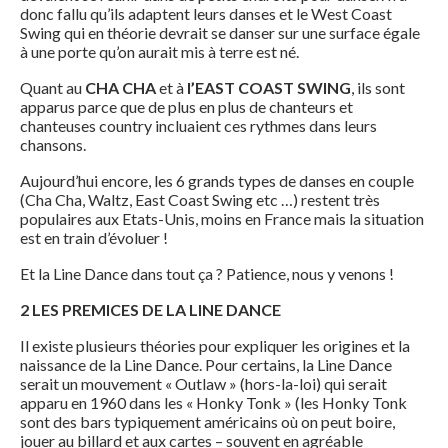
donc fallu qu’ils adaptent leurs danses et le West Coast
Swing qui en théorie devrait se danser sur une surface égale
à une porte qu’on aurait mis à terre est né.
Quant au
CHA CHA
et à
l’EAST COAST SWING
, ils sont
apparus parce que de plus en plus de chanteurs et
chanteuses country incluaient ces rythmes dans leurs
chansons.
Aujourd’hui encore, les 6 grands types de danses en couple
(Cha Cha, Waltz, East Coast Swing etc …) restent très
populaires aux Etats-Unis, moins en France mais la situation
est en train d’évoluer !
Et la Line Dance dans tout ça ? Patience, nous y venons !
2 LES PREMICES DE LA LINE DANCE
Il existe plusieurs théories pour expliquer les origines et la
naissance de la Line Dance. Pour certains, la Line Dance
serait un mouvement « Outlaw » (hors-la-loi) qui serait
apparu en 1960 dans les « Honky Tonk » (les Honky Tonk
sont des bars typiquement américains où on peut boire,
jouer au billard et aux cartes – souvent en agréable