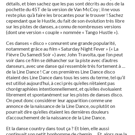
détails, et bien sachez que les pas sont décrits au dos de la
pochette du 45T de la version de Van McCoy ; il ne vous
reste plus qu’à faire les brocantes pour le trouver ! Sachez
cependant que le Hustle, du fait de son évolution très libre
sur les pistes de danses, a connu de nombreuses versions
(dont une version « couple » nommée « Tango Hustle »).
Ces danses « disco » connurent une grande popularité,
notamment grâce au film « Saturday Night Fever » (« La
Fièvre Du Samedi Soir ») avec John Travolta, que l’on peut
voir dans ce film se déhancher sur la piste avec d’autres
danseurs, avec une danse qui ressemble très fortement à …
de la Line Dance ! Car ces premières Line Dance disco
étaient des Line Dance dans tous les sens du terme, tel qu’il
est utilisé aujourd’hui, à ceci près qu’elles n’étaient pas
chorégraphiées intentionnellement, et qu’elles évoluaient
librement et spontanément sur les pistes de danses disco.
On peut donc considérer leur apparition comme une
annonce de la naissance de la Line Dance, ou plutôt on
pourrait dire qu’elles étaient les dernières douleurs
d’accouchement de la naissance de la Line Dance.
Et la danse country dans tout ça ? Et bien, elle aussi
continuait son petit bonhomme de chemin … Et, alors que la